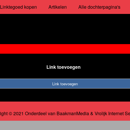
Linktegoed kopen
Artikelen
Alle dochterpagina's
Link toevoegen
Link toevoegen
ight © 2021 Onderdeel van
BaakmanMedia
&
Vrolijk Internet S