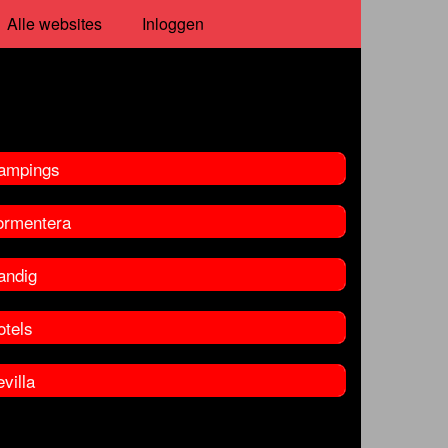
Alle websites
Inloggen
ampings
ormentera
andig
otels
villa