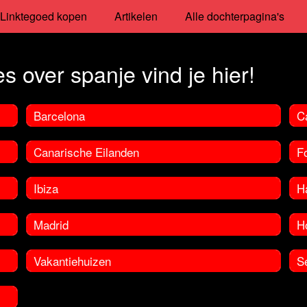
Linktegoed kopen
Artikelen
Alle dochterpagina's
s over spanje vind je hier!
Barcelona
C
Canarische Eilanden
F
Ibiza
H
Madrid
H
Vakantiehuizen
Se